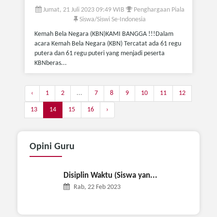
Jumat, 21 Juli 2023 09:49 WIB
Penghargaan Piala
Siswa/Siswi Se-Indonesia
Kemah Bela Negara (KBN)KAMI BANGGA !!!Dalam
acara Kemah Bela Negara (KBN) Tercatat ada 61 regu
putera dan 61 regu puteri yang menjadi peserta
KBNberas...
‹
1
2
...
7
8
9
10
11
12
13
14
15
16
›
Opini
Guru
Disiplin Waktu (Siswa yan...
Rab, 22 Feb 2023